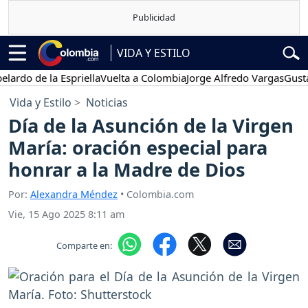
VIDA Y ESTILO
de la Espriella
Vuelta a Colombia
Jorge Alfredo Vargas
Gustavo Pe
Vida y Estilo
Noticias
Día de la Asunción de la Virgen
María: oración especial para
honrar a la Madre de Dios
Por:
Alexandra Méndez
• Colombia.com
Vie, 15 Ago 2025 8:11 am
Comparte en: