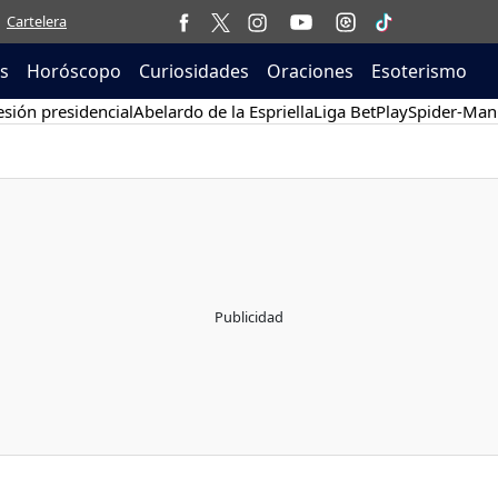
Cartelera
as
Horóscopo
Curiosidades
Oraciones
Esoterismo
sión presidencial
Abelardo de la Espriella
Liga BetPlay
Spider-Man