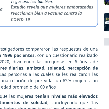
Te gustaría leer también:
Estudio revela que mujeres embarazadas
reaccionan bien a vacuna contra la
COVID-19
nvestigadores compararon las respuestas de una
 a
1996 pacientes,
con un cuestionario realizado
020, dividiendo las preguntas en 6 áreas de
res diarias, amistad, soledad, percepción de
Las personas a las cuales se les realizaron las
una relación de por vida, un 63% mujeres, un
 edad promedio de 60 años
 que las mujere
s tenían niveles más elevados
imientos de soledad,
concluyendo que “las
on haber sido más tensas” en el momento en el