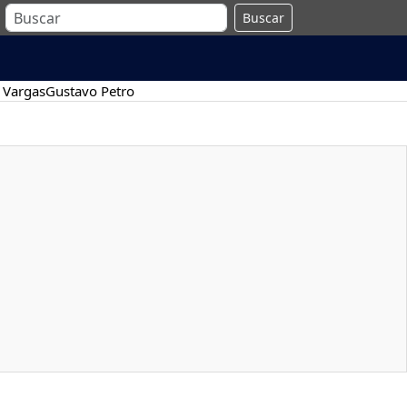
Buscar
 Vargas
Gustavo Petro