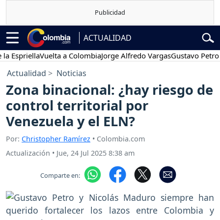
ACTUALIDAD
spriella
Vuelta a Colombia
Jorge Alfredo Vargas
Gustavo Petro
P
Actualidad
Noticias
Zona binacional: ¿hay riesgo de
control territorial por
Venezuela y el ELN?
Por:
Christopher Ramírez
• Colombia.com
Actualización
•
Jue, 24 Jul 2025 8:38 am
Comparte en: