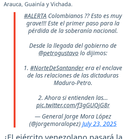
Arauca, Guainía y Vichada.
#ALERTA
Colombianos ?? Esto es muy
grave!!! Este el primer paso para la
pérdida de la soberanía nacional.
Desde la llegada del gobierno de
@petrogustavo
lo dijimos:
1.
#NorteDeSantander
era el enclave
de las relaciones de las dictaduras
Maduro-Petro.
2. Ahora si entienden las…
pic.twitter.com/f3gGUQjG8r
— General Jorge Mora López
(@jorgemoralopez)
July 23, 2025
¿El ejército venezolano pasará la