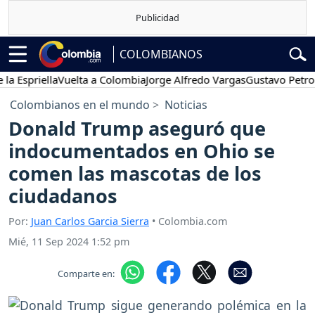
COLOMBIANOS
priella
Vuelta a Colombia
Jorge Alfredo Vargas
Gustavo Petro
Pos
Colombianos en el mundo
Noticias
Donald Trump aseguró que
indocumentados en Ohio se
comen las mascotas de los
ciudadanos
Por:
Juan Carlos Garcia Sierra
• Colombia.com
Mié, 11 Sep 2024 1:52 pm
Comparte en: