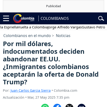
COLOMBIANOS
riella
Vuelta a Colombia
Jorge Alfredo Vargas
Gustavo Petro
Pose
Colombianos en el mundo
Noticias
Por mil dólares,
indocumentados deciden
abandonar EE.UU.
¿Inmigrantes colombianos
aceptarán la oferta de Donald
Trump?
Por:
Juan Carlos Garcia Sierra
• Colombia.com
Actualización
•
Mar, 27 May 2025 7:35 pm