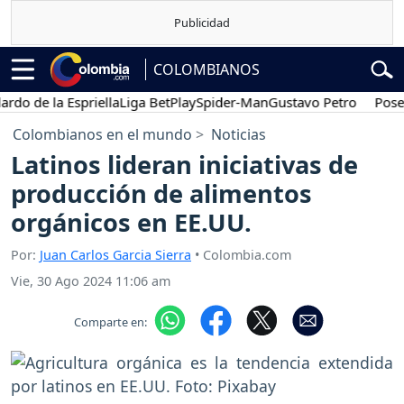
COLOMBIANOS
de la Espriella
Liga BetPlay
Spider-Man
Gustavo Petro
Posesión 
Colombianos en el mundo
Noticias
Latinos lideran iniciativas de
producción de alimentos
orgánicos en EE.UU.
Por:
Juan Carlos Garcia Sierra
• Colombia.com
Vie, 30 Ago 2024 11:06 am
Comparte en: