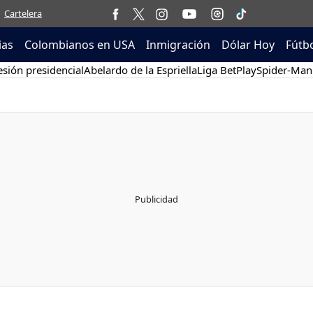
Cartelera
ias
Colombianos en USA
Inmigración
Dólar Hoy
Fútb
sión presidencial
Abelardo de la Espriella
Liga BetPlay
Spider-Man