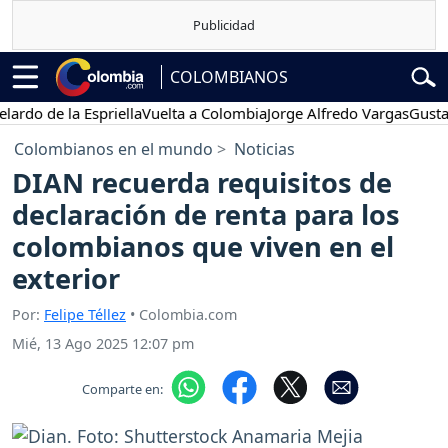
COLOMBIANOS
o de la Espriella
Vuelta a Colombia
Jorge Alfredo Vargas
Gustavo P
Colombianos en el mundo
Noticias
DIAN recuerda requisitos de
declaración de renta para los
colombianos que viven en el
exterior
Por:
Felipe Téllez
• Colombia.com
Mié, 13 Ago 2025 12:07 pm
Comparte en: