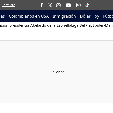
Cartelera
ias
Colombianos en USA
Inmigración
Dólar Hoy
Fútb
sión presidencial
Abelardo de la Espriella
Liga BetPlay
Spider-Man