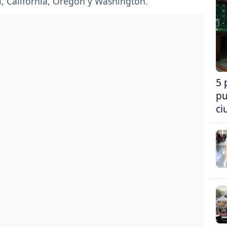
i, California, Oregón y Washington.
5 
pu
ci