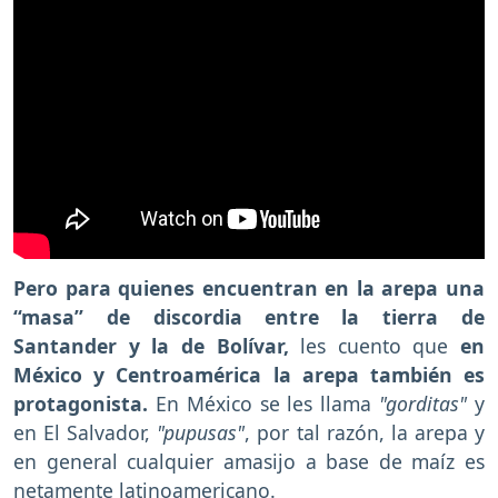
Pero para quienes encuentran en la arepa una
“masa” de discordia entre la tierra de
Santander y la de Bolívar,
les cuento que
en
México y Centroamérica la arepa también es
protagonista.
En México se les llama
"gorditas"
y
en El Salvador,
"pupusas"
, por tal razón, la arepa y
en general cualquier amasijo a base de maíz es
netamente latinoamericano.