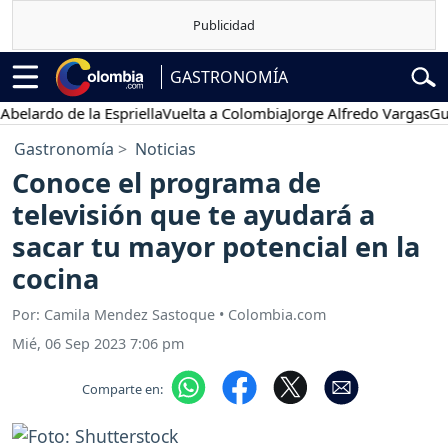
GASTRONOMÍA
elardo de la Espriella
Vuelta a Colombia
Jorge Alfredo Vargas
Gusta
Gastronomía
Noticias
Conoce el programa de
televisión que te ayudará a
sacar tu mayor potencial en la
cocina
Por: Camila Mendez Sastoque • Colombia.com
Mié, 06 Sep 2023 7:06 pm
Comparte en: