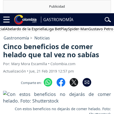
GASTRONOMÍA
belardo de la Espriella
Liga BetPlay
Spider-Man
Gustavo Petro
P
Gastronomía
Noticias
Cinco beneficios de comer
helado que tal vez no sabías
Por: Mary Mora Escamilla • Colombia.com
Actualización
•
Jue, 21 Feb 2019 12:57 pm
Comparte en:
Con estos beneficios no dejarás de comer helado. Foto: