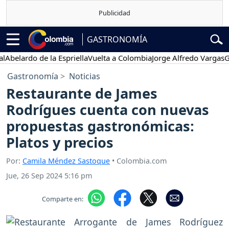
GASTRONOMÍA
lardo de la Espriella
Vuelta a Colombia
Jorge Alfredo Vargas
Gustav
Gastronomía
Noticias
Restaurante de James
Rodrígues cuenta con nuevas
propuestas gastronómicas:
Platos y precios
Por:
Camila Méndez Sastoque
• Colombia.com
Jue, 26 Sep 2024 5:16 pm
Comparte en: