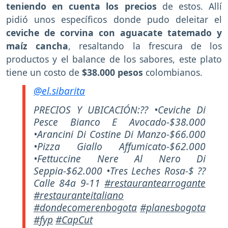
teniendo en cuenta los precios
de estos. Allí
pidió unos específicos donde pudo deleitar el
ceviche de corvina con aguacate tatemado y
maíz cancha
,
resaltando la frescura de los
productos y el balance de los sabores, este plato
tiene un costo de
$38.000 pesos
colombianos.
@el.sibarita
PRECIOS Y UBICACIÓN:?? •Ceviche Di
Pesce Bianco E Avocado-$38.000
•Arancini Di Costine Di Manzo-$66.000
•Pizza Giallo Affumicato-$62.000
•Fettuccine Nere Al Nero Di
Seppia-$62.000 •Tres Leches Rosa-$ ??
Calle 84a 9-11
#restaurantearrogante
#restauranteitaliano
#dondecomerenbogota
#planesbogota
#fyp
#CapCut