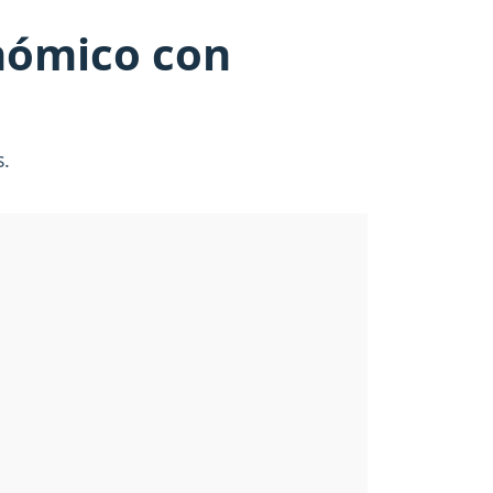
onómico con
s.