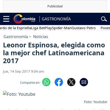
GASTRONOMÍA
 de la Espriella
Liga BetPlay
Spider-Man
Gustavo Petro
Posesión
Gastronomía
Noticias
Leonor Espinosa, elegida como
la mejor chef Latinoamericana
2017
Jue, 14 Sep 2017 9:04 am
Comparte en:
Foto: Youtube