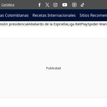
Cartelera
tas Colombianas
Recetas Internacionales
Sitios Recome
sión presidencial
Abelardo de la Espriella
Liga BetPlay
Spider-Man