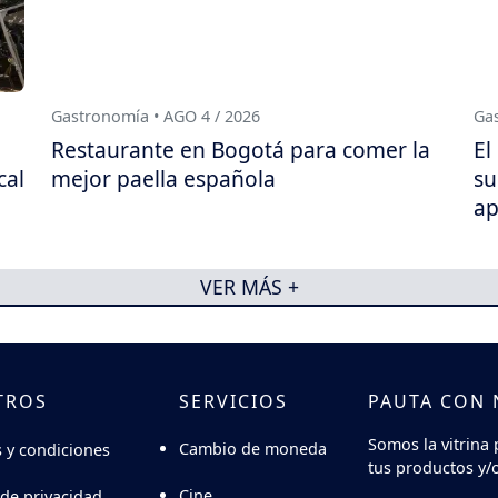
Gastronomía • AGO 4 / 2026
Gas
Restaurante en Bogotá para comer la
El
cal
mejor paella española
su
ap
VER MÁS +
TROS
SERVICIOS
PAUTA CON
Somos la vitrina 
Cambio de moneda
 y condiciones
tus productos y/o
Cine
 de privacidad