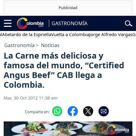
GASTRONOMÍA
elardo de la Espriella
Vuelta a Colombia
Jorge Alfredo Vargas
Gusta
Gastronomía
Noticias
La Carne más deliciosa y
famosa del mundo, “Certified
Angus Beef” CAB llega a
Colombia.
Mar, 30 Oct 2012 11:38 am
Comparte en: