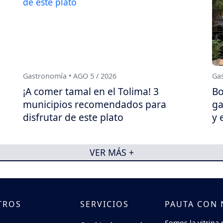
Gastronomía • AGO 5 / 2026
Gas
¡A comer tamal en el Tolima! 3
Bo
municipios recomendados para
ga
disfrutar de este plato
y 
VER MÁS +
TROS
SERVICIOS
PAUTA CON
Somos la vitrina 