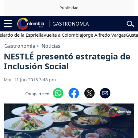
GASTRONOMÍA
 de la Espriella
Vuelta a Colombia
Jorge Alfredo Vargas
Gustavo P
Gastronomía
Noticias
NESTLÉ presentó estrategia de
Inclusión Social
Mar, 11 Jun 2013 3:48 pm
Comparte en: