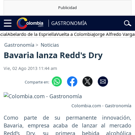
GASTRONOMÍA
l
Abelardo de la Espriella
Vuelta a Colombia
Jorge Alfredo Vargas
Gu
Gastronomía
Noticias
Bavaria lanza Redd's Dry
Vie, 02 Ago 2013 11:44 am
Comparte en:
Colombia.com - Gastronomía
Como parte de su permanente innovación,
Bavaria, empresa acaba de lanzar al mercado
Redd’s Dry, su primera bebida alcohólica