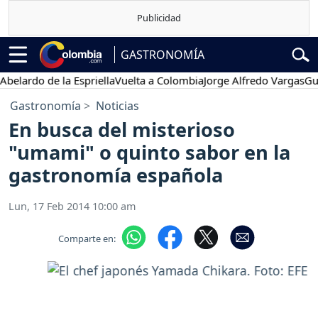
GASTRONOMÍA
ardo de la Espriella
Vuelta a Colombia
Jorge Alfredo Vargas
Gustav
Gastronomía
Noticias
En busca del misterioso
"umami" o quinto sabor en la
gastronomía española
Lun, 17 Feb 2014 10:00 am
Comparte en: