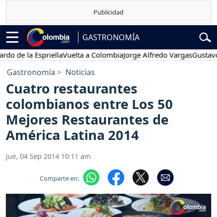
GASTRONOMÍA
de la Espriella
Vuelta a Colombia
Jorge Alfredo Vargas
Gustavo Pet
Gastronomía
Noticias
Cuatro restaurantes
colombianos entre Los 50
Mejores Restaurantes de
América Latina 2014
Jue, 04 Sep 2014 10:11 am
Comparte en: