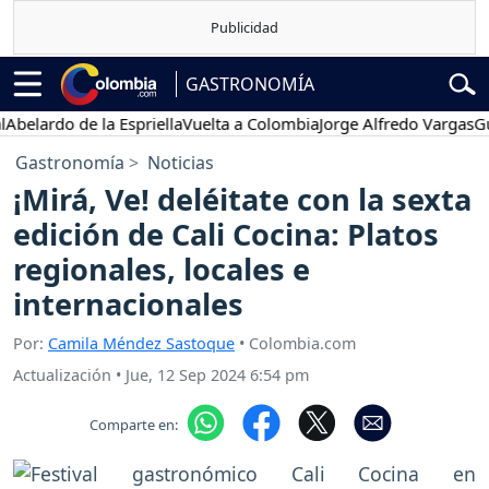
GASTRONOMÍA
lardo de la Espriella
Vuelta a Colombia
Jorge Alfredo Vargas
Gusta
Gastronomía
Noticias
¡Mirá, Ve! deléitate con la sexta
edición de Cali Cocina: Platos
regionales, locales e
internacionales
Por:
Camila Méndez Sastoque
• Colombia.com
Actualización
•
Jue, 12 Sep 2024 6:54 pm
Comparte en: