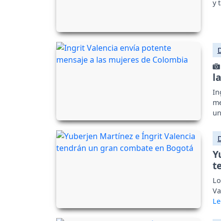
y 
l
In
me
un
Y
t
Lo
Va