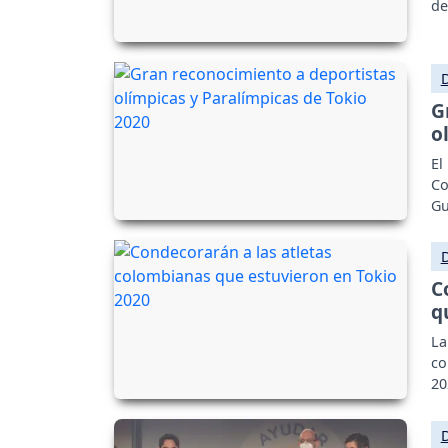
de
G
o
El
Co
Gu
C
q
La
co
20