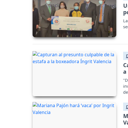
U
p
La
se
C
a
"D
in
de
M
V