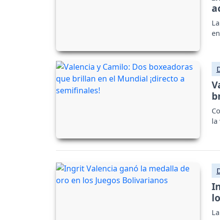
a
La
en
V
b
Co
la
I
l
La