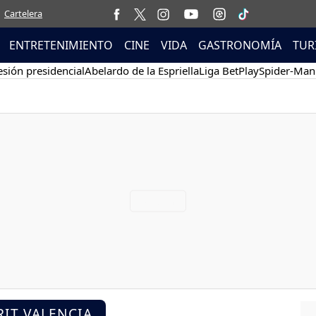
Cartelera
ENTRETENIMIENTO
CINE
VIDA
GASTRONOMÍA
TUR
sión presidencial
Abelardo de la Espriella
Liga BetPlay
Spider-Man
RIT VALENCIA