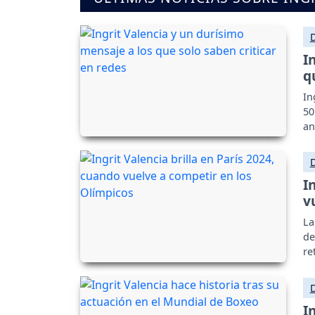
I
q
In
50
an
I
v
La
de
re
I