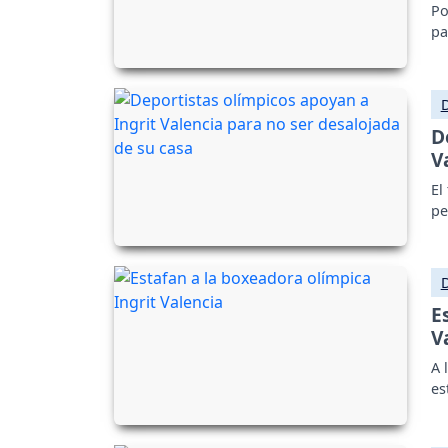
Po
pa
D
V
El
pe
E
V
A 
es