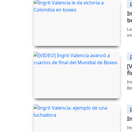
I
b
La
im
[
f
In
Bo
I
In