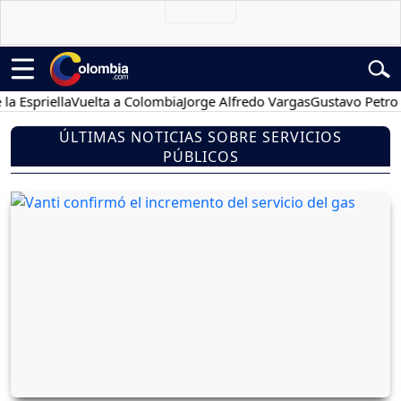
iella
Vuelta a Colombia
Jorge Alfredo Vargas
Gustavo Petro
Pose
ÚLTIMAS NOTICIAS SOBRE SERVICIOS
PÚBLICOS