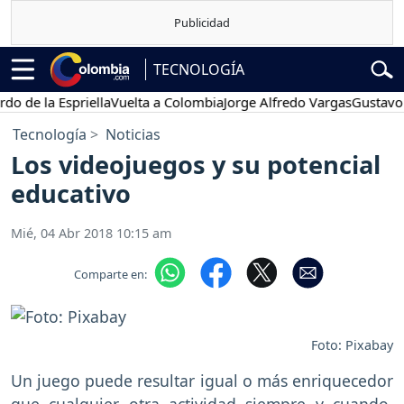
TECNOLOGÍA
a Espriella
Vuelta a Colombia
Jorge Alfredo Vargas
Gustavo Petro
Tecnología
Noticias
Los videojuegos y su potencial
educativo
Mié, 04 Abr 2018 10:15 am
Comparte en:
Foto: Pixabay
Un juego puede resultar igual o más enriquecedor
que cualquier otra actividad siempre y cuando