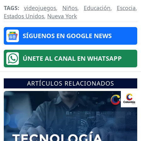
TAGS:
videojuegos
,
Niños
,
Educación
,
Escocia
,
Estados Unidos
,
Nueva York
SÍGUENOS EN GOOGLE NEWS
ÚNETE AL CANAL EN WHATSAPP
ARTÍCULOS RELACIONADOS