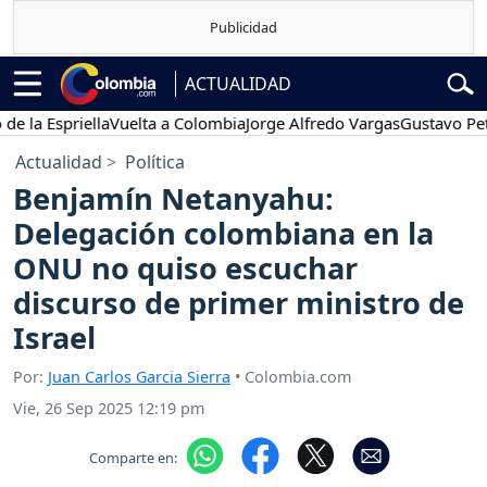
ACTUALIDAD
Espriella
Vuelta a Colombia
Jorge Alfredo Vargas
Gustavo Petro
Actualidad
Política
Benjamín Netanyahu:
Delegación colombiana en la
ONU no quiso escuchar
discurso de primer ministro de
Israel
Por:
Juan Carlos Garcia Sierra
• Colombia.com
Vie, 26 Sep 2025 12:19 pm
Comparte en: