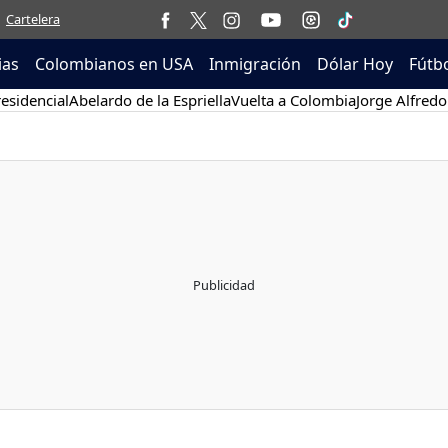
Cartelera
ias
Colombianos en USA
Inmigración
Dólar Hoy
Fútb
esidencial
Abelardo de la Espriella
Vuelta a Colombia
Jorge Alfredo