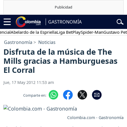
GASTRONOMÍA
cial
Abelardo de la Espriella
Liga BetPlay
Spider-Man
Gustavo Petro
Gastronomía
Noticias
Disfruta de la música de The
Mills gracias a Hamburguesas
El Corral
Jue, 17 May 2012 11:53 am
Comparte en:
Colombia.com - Gastronomía