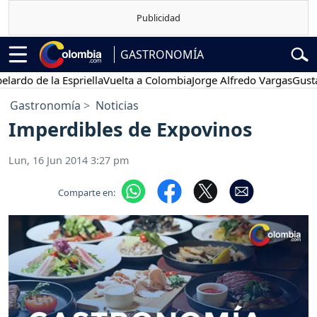
GASTRONOMÍA
o de la Espriella
Vuelta a Colombia
Jorge Alfredo Vargas
Gustavo P
Gastronomía
Noticias
Imperdibles de Expovinos
Lun, 16 Jun 2014 3:27 pm
Comparte en: