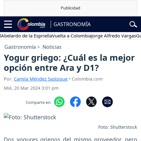
GASTRONOMÍA
lardo de la Espriella
Vuelta a Colombia
Jorge Alfredo Vargas
Gusta
Gastronomía
Noticias
Yogur griego: ¿Cuál es la mejor
opción entre Ara y D1?
Por:
Camila Méndez Sastoque
• Colombia.com
Mié, 20 Mar 2024 3:01 pm
Comparte en:
Foto: Shutterstock
Dos yogures griegos del mismo proveedor, pero