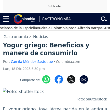
GASTRONOMÍA
rdo de la Espriella
Vuelta a Colombia
Jorge Alfredo Vargas
Gustavo
Gastronomía
Noticias
Yogur griego: Beneficios y
manera de consumirlo
Por:
Camila Méndez Sastoque
• Colombia.com
Lun, 18 Dic 2023 6:30 pm
Comparte en:
Foto: Shutterstock
El yogur griego, joya láctea nacida en la antigua