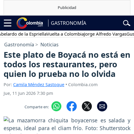
GASTRONOMÍA
rdo de la Espriella
Vuelta a Colombia
Jorge Alfredo Vargas
Gustavo
Gastronomía
Noticias
Este plato de Boyacá no está en
todos los restaurantes, pero
quien lo prueba no lo olvida
Por:
Camila Méndez Sastoque
• Colombia.com
Jue, 11 Jun 2026 7:30 pm
Comparte en: