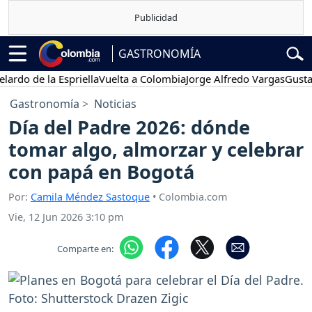
GASTRONOMÍA
o de la Espriella
Vuelta a Colombia
Jorge Alfredo Vargas
Gustavo P
Gastronomía
Noticias
Día del Padre 2026: dónde
tomar algo, almorzar y celebrar
con papá en Bogotá
Por:
Camila Méndez Sastoque
• Colombia.com
Vie, 12 Jun 2026 3:10 pm
Comparte en: