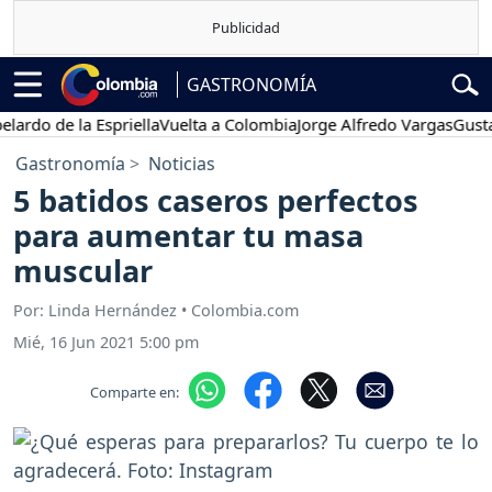
GASTRONOMÍA
o de la Espriella
Vuelta a Colombia
Jorge Alfredo Vargas
Gustavo 
Gastronomía
Noticias
5 batidos caseros perfectos
para aumentar tu masa
muscular
Por: Linda Hernández • Colombia.com
Mié, 16 Jun 2021 5:00 pm
Comparte en: