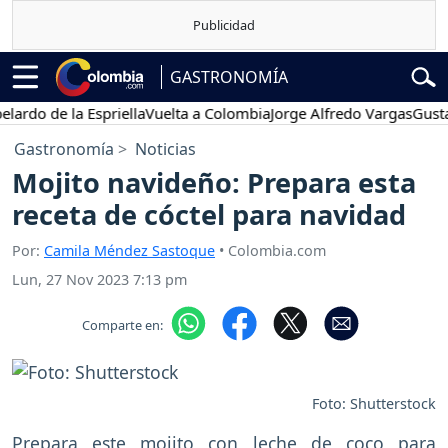
GASTRONOMÍA
do de la Espriella
Vuelta a Colombia
Jorge Alfredo Vargas
Gustavo 
Gastronomía
Noticias
Mojito navideño: Prepara esta
receta de cóctel para navidad
Por:
Camila Méndez Sastoque
• Colombia.com
Lun, 27 Nov 2023 7:13 pm
Comparte en:
Foto: Shutterstock
Prepara este mojito con leche de coco para