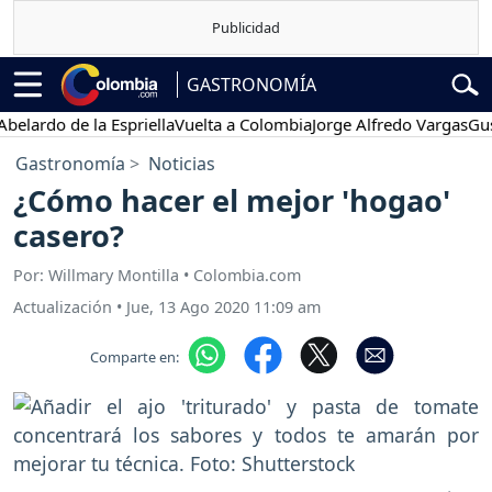
GASTRONOMÍA
ardo de la Espriella
Vuelta a Colombia
Jorge Alfredo Vargas
Gustav
Gastronomía
Noticias
¿Cómo hacer el mejor 'hogao'
casero?
Por: Willmary Montilla • Colombia.com
Actualización
•
Jue, 13 Ago 2020 11:09 am
Comparte en: