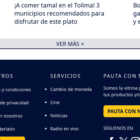
¡A comer tamal en el Tolima! 3
Bo
municipios recomendados para
ga
disfrutar de este plato
y 
VER MÁS +
TROS
SERVICIOS
PAUTA CON
Somos la vitrina 
Cambio de moneda
 y condiciones
tus productos y/o
Cine
 de privacidad
PAUTA CON 
Noticias
n nosotros
SÍGUENOS EN
Radio en vivo
terlatin