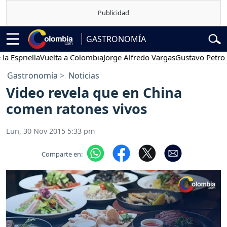
GASTRONOMÍA
riella
Vuelta a Colombia
Jorge Alfredo Vargas
Gustavo Petro
Pos
Gastronomía
Noticias
Video revela que en China
comen ratones vivos
Lun, 30 Nov 2015 5:33 pm
Comparte en: