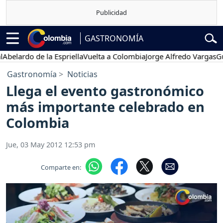
GASTRONOMÍA
lardo de la Espriella
Vuelta a Colombia
Jorge Alfredo Vargas
Gusta
Gastronomía
Noticias
Llega el evento gastronómico
más importante celebrado en
Colombia
Jue, 03 May 2012 12:53 pm
Comparte en: