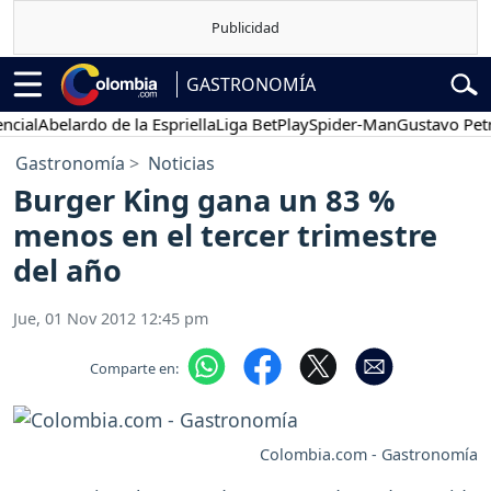
GASTRONOMÍA
al
Abelardo de la Espriella
Liga BetPlay
Spider-Man
Gustavo Petro
Gastronomía
Noticias
Burger King gana un 83 %
menos en el tercer trimestre
del año
Jue, 01 Nov 2012 12:45 pm
Comparte en:
Colombia.com - Gastronomía