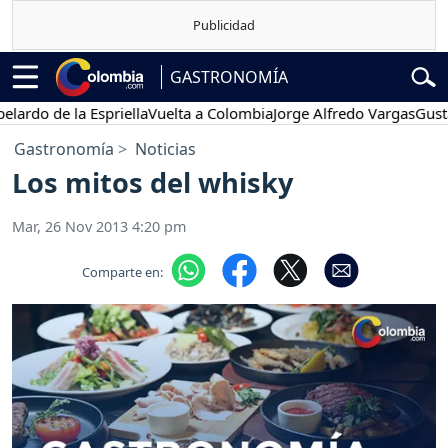
GASTRONOMÍA
do de la Espriella
Vuelta a Colombia
Jorge Alfredo Vargas
Gustavo 
Gastronomía
Noticias
Los mitos del whisky
Mar, 26 Nov 2013 4:20 pm
Comparte en: