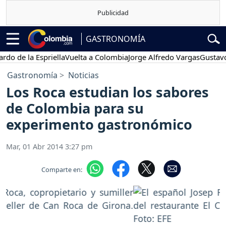
GASTRONOMÍA
 de la Espriella
Vuelta a Colombia
Jorge Alfredo Vargas
Gustavo Pe
Gastronomía
Noticias
Los Roca estudian los sabores
de Colombia para su
experimento gastronómico
Mar, 01 Abr 2014 3:27 pm
Comparte en: