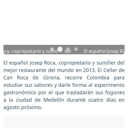
Previous
Nex
El español Josep Roca, copropietario y sumiller del
restaurante El Celler de Can Roca de Girona. Foto:
El español Josep Roca, copropietario y sumiller del
EFE
mejor restaurante del mundo en 2013, El Celler de
Can Roca de Girona, recorre Colombia para
estudiar sus sabores y darle forma al experimento
gastronómico por el que trasladarán sus fogones
a la ciudad de Medellín durante cuatro días en
agosto próximo.