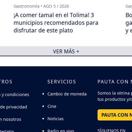
Gastronomía • AGO 5 / 2026
Gas
¡A comer tamal en el Tolima! 3
Bo
municipios recomendados para
ga
disfrutar de este plato
y 
VER MÁS +
TROS
SERVICIOS
PAUTA CON
Somos la vitrina 
Cambio de moneda
 y condiciones
tus productos y/o
Cine
 de privacidad
PAUTA CON 
Noticias
n nosotros
SÍGUENOS EN
Radio en vivo
terlatin