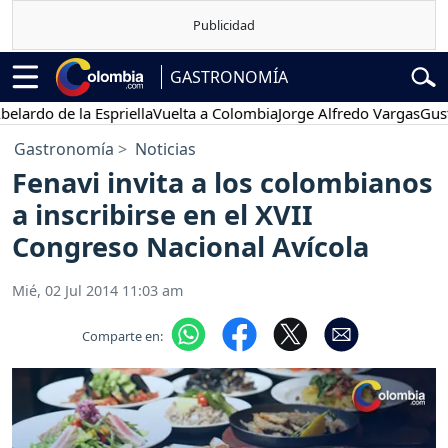
GASTRONOMÍA
do de la Espriella
Vuelta a Colombia
Jorge Alfredo Vargas
Gustavo
Gastronomía
Noticias
Fenavi invita a los colombianos
a inscribirse en el XVII
Congreso Nacional Avícola
Mié, 02 Jul 2014 11:03 am
Comparte en: