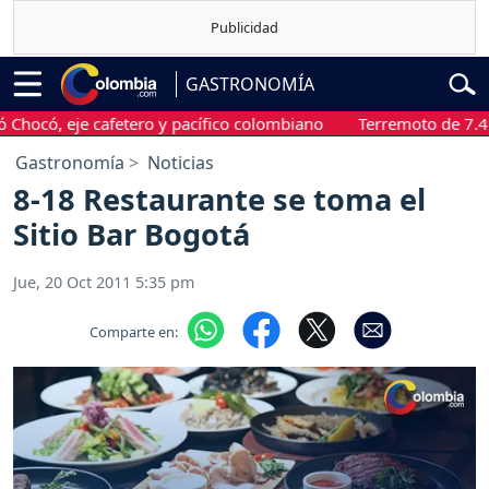
GASTRONOMÍA
có, eje cafetero y pacífico colombiano
Terremoto de 7.4 gra
Gastronomía
Noticias
8-18 Restaurante se toma el
Sitio Bar Bogotá
Jue, 20 Oct 2011 5:35 pm
Comparte en: