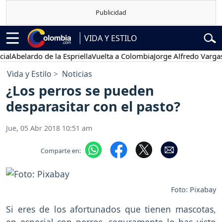
VIDA Y ESTILO
lardo de la Espriella
Vuelta a Colombia
Jorge Alfredo Vargas
Gustav
Vida y Estilo
Noticias
¿Los perros se pueden
desparasitar con el pasto?
Jue, 05 Abr 2018 10:51 am
Comparte en:
Foto: Pixabay
Si eres de los afortunados que tienen mascotas,
en especial con perros, seguramente lo has visto