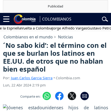
COLOMBIANOS
priella
Vuelta a Colombia
Jorge Alfredo Vargas
Gustavo Petro
Po
Colombianos en el mundo
Noticias
´No sabo kid’: el término con el
que se burlan los latinos en
EE.UU. de otros que no hablan
bien español
Por:
Juan Carlos Garcia Sierra
• Colombia.com
Lun, 22 Abr 2024 2:19 pm
Comparte en: