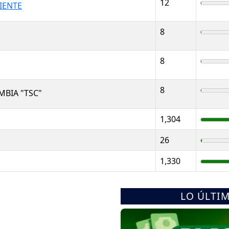
12
IENTE
8
8
8
BIA "TSC"
1,304
26
1,330
LO ÚLTI