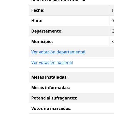
Fecha:
1
Hora:
0
Departamento:
Municipio:
S
Ver votación departamental
Ver votación nacional
Mesas instaladas:
Mesas informadas:
Potencial sufragantes:
Votos no marcados: