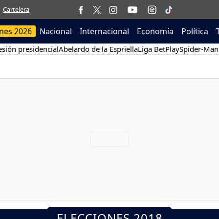
Cartelera
ones 2026
Nacional
Internacional
Economía
Política
sión presidencial
Abelardo de la Espriella
Liga BetPlay
Spider-Man
ELECCIONES 2018